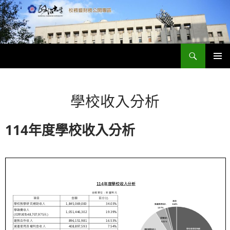
跳
至
主
要
搜
內
政大財務資訊公開專區
尋
容
主要選單
學校收入分析
114年度學校收入分析