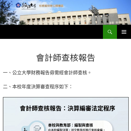
跳
至
主
要
搜
內
政大財務資訊公開專區
尋
容
主要選單
會計師查核報告
一、公立大學財務報告毋需經會計師查核。
二、本校年度決算審查程序如下：