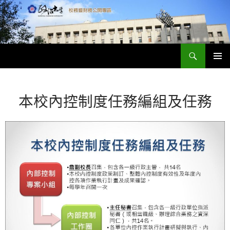
跳
至
主
要
搜
內
政大財務資訊公開專區
尋
容
主要選單
本校內控制度任務編組及任務