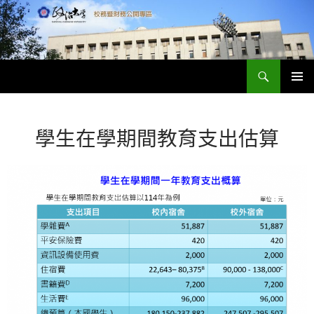
跳
至
主
要
搜
內
政大財務資訊公開專區
尋
容
主要選單
學生在學期間教育支出估算