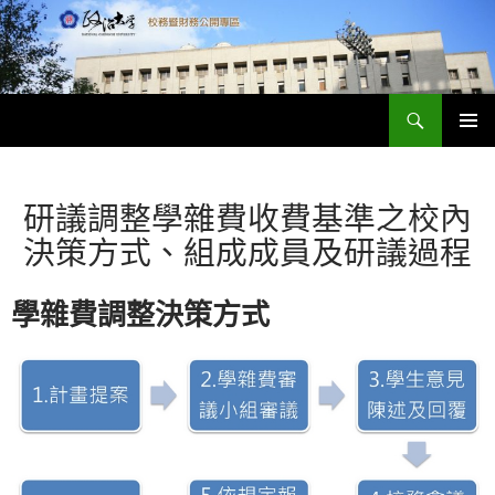
跳
至
主
要
搜
內
政大財務資訊公開專區
尋
容
主要選單
研議調整學雜費收費基準之校內
決策方式、組成成員及研議過程
學雜費調整決策方式