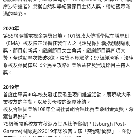
摩沙守謢者》榮獲自然科學紀實節目主持人獎，帶給觀眾滿
滿的精彩。
2020年
第55屆廣播電視金鐘獎出爐，101級政大傳播學院在職專班
（EMA）校友陳芷涵擔任製作人之《想見你》囊括戲劇編劇
獎、節目創新獎、戲劇節目女主角獎、戲劇節目獎四項大
獎，全球點擊次數破8億，得獎不負眾望；97級經濟系、法律
系校友蔡尚樺以《全民星攻略》榮獲益智及實境節目主持人
獎。
2019年
首度由畢業40年校友發起民歌重現四維堂活動，展現政大畢
業校友的主動，以及與母校的深厚連結。
校友合唱團榮獲108年全國社會組合唱比賽樂齡組金質獎，深
獲各界好評。
75級新聞系校友方秋湖及其匹茲堡郵報(Pittsburgh Post-
Gazette)團隊更於2019年榮獲普立茲「突發新聞獎」，充份