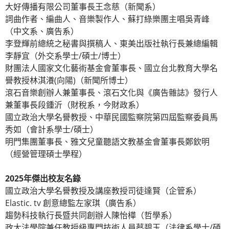
大好傳播有限公司董事長王念慈（新聞系）
詞曲作者、編曲人、音樂製作人、蘇打綠樂團主唱吳青峰
（中文系、廣告系）
李登輝前總統之秘書與撰稿人、東美出版社執行長兼總編輯
李靜宜（外交系學士/碩士/博士）
財團法人國家文化藝術基金會董事長、國立台北教育大學名
譽教授林淇瀁(向陽)（新聞所博士）
滾石音樂創辦人兼董事長、滾石文化與《廣告雜誌》發行人
兼董事長段鍾沂（財稅系，今財政系）
國立政治大學名譽教授、中華民國監察院第四屆監察委員馬
秀如（會計系學士/碩士）
明門集團董事長、雅文兒童聽語文教基金會董事長鄭欽明
（經營管理碩士學程）
2025
年傑出校友名錄
國立政治大學名譽教授及講座教授司徒達賢（企管系）
Elastic. tv 創意總監左家琪（廣告系）
趨勢科技執行長暨共同創辦人陳怡樺（哲學系）
政大法學院兼任教授級專門技術人員蔡碧玉（法律系學士/碩