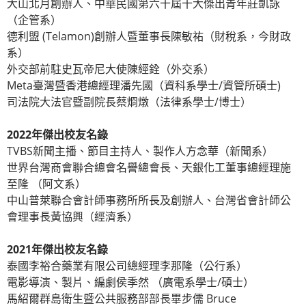
大山北月創辦人、中華民國第六十屆十大傑出青年莊凱詠
（企管系）
德利盟 (Telamon)創辦人暨董事長陳敏祐（財稅系，今財政
系）
外交部前駐史瓦帝尼大使陳經銓（外交系）
Meta臺灣暨香港總經理潘先國（資科系學士/資管所碩士)
司法院大法官暨副院長蔡烱燉（法律系學士/博士）
2022年傑出校友名錄
TVBS新聞主播、節目主持人、製作人方念華（新聞系）
世界台灣商會聯合總會名譽總會長、天銀化工董事總經理施
至隆 （阿文系）
中山普萊聯合會計師事務所所長及創辦人、台灣省會計師公
會理事長黃協興（經濟系）
2021年傑出校友名錄
泰國李裕合藥業有限公司總經理李那隆（公行系）
電影導演、製片、編劇侯季然 （廣電系學士/碩士）
馬紹爾群島衛生暨公共服務部部長畢步儒 Bruce