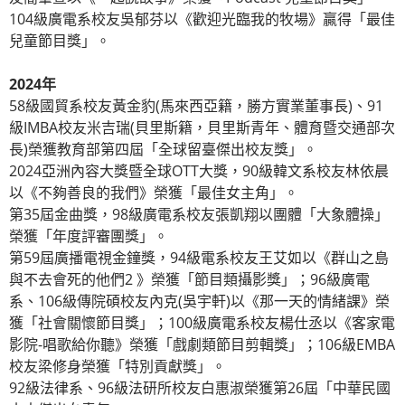
104級廣電系校友吳郁芬以《歡迎光臨我的牧場》贏得「最佳
兒童節目獎」。
2024年
58級國貿系校友黃金豹(馬來西亞籍，勝方實業董事長)、91
級IMBA校友米吉瑞(貝里斯籍，貝里斯青年、體育暨交通部次
長)榮獲教育部第四屆「全球留臺傑出校友獎」。
2024亞洲內容大獎暨全球OTT大獎，90級韓文系校友林依晨
以《不夠善良的我們》榮獲「最佳女主角」。
第35屆金曲獎，98級廣電系校友張凱翔以團體「大象體操」
榮獲「年度評審團獎」。
第59屆廣播電視金鐘獎，94級電系校友王艾如以《群山之島
與不去會死的他們2 》榮獲「節目類攝影獎」；96級廣電
系、106級傳院碩校友內克(吳宇軒)以《那一天的情緒課》榮
獲「社會關懷節目獎」；100級廣電系校友楊仕丞以《客家電
影院-唱歌給你聽》榮獲「戲劇類節目剪輯獎」；106級EMBA
校友梁修身榮獲「特別貢獻獎」。
92級法律系、96級法研所校友白惠淑榮獲第26屆「中華民國