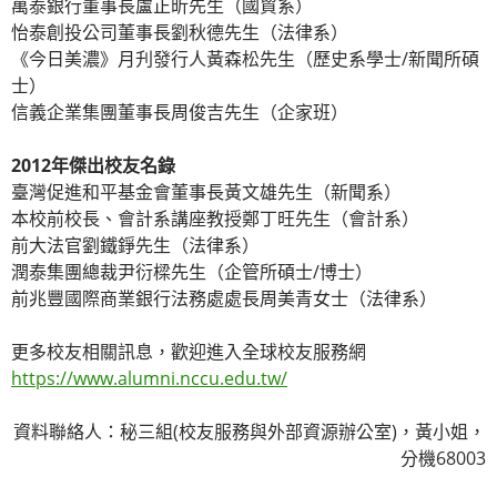
萬泰銀行董事長盧正昕先生（國貿系）
怡泰創投公司董事長劉秋德先生（法律系）
《今日美濃》月刋發行人黃森松先生（歷史系學士/新聞所碩
士）
信義企業集團董事長周俊吉先生（企家班）
2012年傑出校友名錄
臺灣促進和平基金會董事長黃文雄先生（新聞系）
本校前校長、會計系講座教授鄭丁旺先生（會計系）
前大法官劉鐵錚先生（法律系）
潤泰集團總裁尹衍樑先生（企管所碩士/博士）
前兆豐國際商業銀行法務處處長周美青女士（法律系）
更多校友相關訊息，歡迎進入全球校友服務網
https://www.alumni.nccu.edu.tw/
資料聯絡人：秘三組(校友服務與外部資源辦公室)，黃小姐，
分機68003