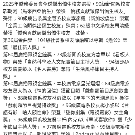
2025年僑務委員會全球傑出僑生校友選拔，90級新聞系校友
郭朝河（馬來西亞僑生）榮獲「僑務貢獻類傑出僑生校友」
殊榮；90級廣告系與企管系校友李彥樞（新加坡僑生）榮獲
「企業工商類傑出僑生校友」殊榮；62級中文系校友周鴻娥
榮獲「僑務貢獻類傑出僑生校友」殊榮。
第36屆金曲獎，104級社會系校友薛融暄以專輯《愚公》榮
獲「最佳新人獎」。
第60屆廣播電視金鐘獎，73級新聞系校友方念華以《看板人
物》榮獲「自然科學及人文紀實節目主持人獎」、94級EMA
校友詹慶齡以《名人書房》奪得「生活風格節目主持人
獎」。
第60屆廣播電視金鐘獎，本校廣電系星光熠熠。84級廣電系
校友葛大為以《神的回信》獲節目類「戲劇類節目原創歌曲
獎」、88級廣電系校友林奇鋒以《星空下的黑潮島嶼》獲得
「戲劇類節目視覺特效獎」。96級廣電系校友楊小黎以《台
語有影—啥人顧性命》榮登「迷你劇集（電視電影）女主角
獎」、96級廣電系校友吳宇軒(內克)以《早就喜歡你》獲「少
年節目主持人獎」。97級廣電系校友陳彥豪、99級廣電系校
友簡肇萱以《一起說故事》榮獲「Podcast 兒童節目獎」。