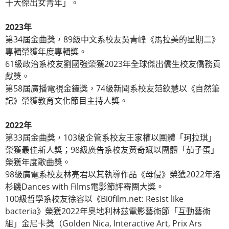
十大傑出女青年」。
2023年
第34屆金曲獎，89級中文系校友吳青峰《馬拉美的星期二》
專輯榮獲年度專輯獎。
61級政治系校友劉國強榮獲2023年全球傑出僑生校友僑務貢
獻獎。
第58屆廣播電視金鐘獎，74級新聞系校友范欽慧以《自然筆
記》榮獲教育文化節目主持人獎。
2022年
第33屆金曲獎，103級企管系校友王家權以團體「珂拉琪」
榮獲最佳新人獎；98級廣告系校友黃奇斌以團體「茄子蛋」
榮獲年度歌曲獎。
98級廣電系校友林亮君以其執導作品《母侵》榮獲2022年洛
杉磯Dances with Films電影節評審團大獎。
100級哲學系校友徐容以《Bi0film.net: Resist like
bacteria》榮獲2022年奧地利林茲電影藝術節「互動藝術
組」金尼卡獎（Golden Nica, Interactive Art, Prix Ars