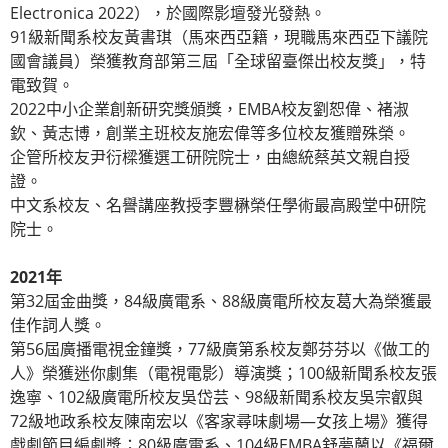
Electronica 2022），於國際影壇發光發熱。
91級新聞系校友黃書琪（馬來西亞籍，現職馬來西亞下議院
國會議員）榮獲教育部第三屆「全球留臺傑出校友獎」，特
電致賀。
2022中小企業創新研究獎頒獎，EMBA校友劉恕偉、褚淑
欽、黃志博，創業主班校友施宏偉等多位校友獲贈殊榮。
企管所校友尹衍樑獲選工研院院士，由總統蔡英文親自授
證。
中文系校友、名譽講座教授李豐楙榮任學術最高殿堂中研院
院士。
2021年
第32屆金曲獎，84級廣電系、88級廣電所校友葛大為榮獲最
佳作詞人獎。
第56屆廣播電視金鐘獎，77級廣第系校友鄭芬芬以《做工的
人》榮獲迷你劇集（電視電影）導演獎；100級新聞系校友張
逸寧、102級廣電所校友吳岱芸、98級新聞系校友吳宗叡與
72級地政系校友陳南宏以《客家尋味劇場—女孩上場》獲得
戲劇節目編劇獎；80級廣電系、104級EMBA舒夢蘭以《福爾