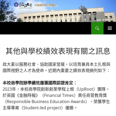
跳
至
主
要
搜
內
政大財務資訊公開專區
尋
容
主要選單
其他與學校績效表現有關之訊息
政大素以服務社會、協助國家發展，以培育兼具本土扎根與
國際視野之人才為使命。近期內重要之績效表現摘列如下：
本校商學院辦學績效履獲國際認證肯定：
2023年，本校商學院創新創業學程上根（UpRoot）團隊，
於英國《金融時報》（Financial Times）責任商管教育獎
（Responsible Business Education Awards），榮獲學生
主導專案（Student-led project）優勝。