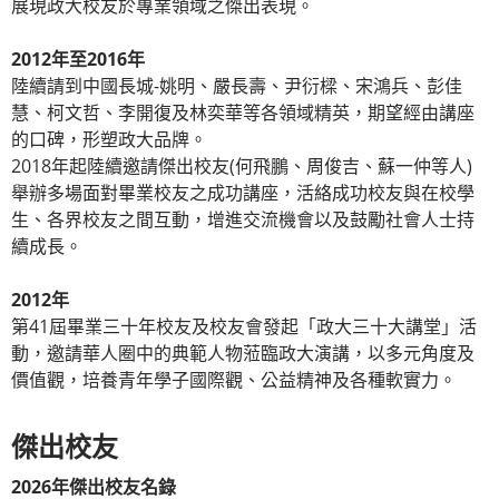
展現政大校友於專業領域之傑出表現。
2012年至2016年
陸續請到中國長城-姚明、嚴長壽、尹衍樑、宋鴻兵、彭佳
慧、柯文哲、李開復及林奕華等各領域精英，期望經由講座
的口碑，形塑政大品牌。
2018年起陸續邀請傑出校友(何飛鵬、周俊吉、蘇一仲等人)
舉辦多場面對畢業校友之成功講座，活絡成功校友與在校學
生、各界校友之間互動，增進交流機會以及鼓勵社會人士持
續成長。
2012年
第41屆畢業三十年校友及校友會發起「政大三十大講堂」活
動，邀請華人圈中的典範人物蒞臨政大演講，以多元角度及
價值觀，培養青年學子國際觀、公益精神及各種軟實力。
傑出校友
2026年傑出校友名錄