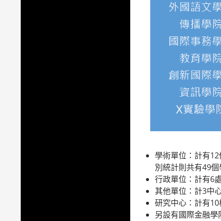
學術單位：計有12
別統計則共有49個
行政單位：計有6處
其他單位：計3中
研究中心：計有1
另設有國際金融學