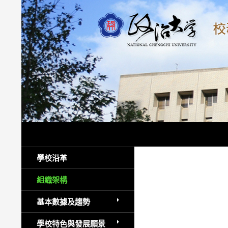
跳
至
主
要
內
容
搜
政大財務資訊公開專區
尋
學校沿革
組織架構
基本數據及趨勢
學校特色與發展願景